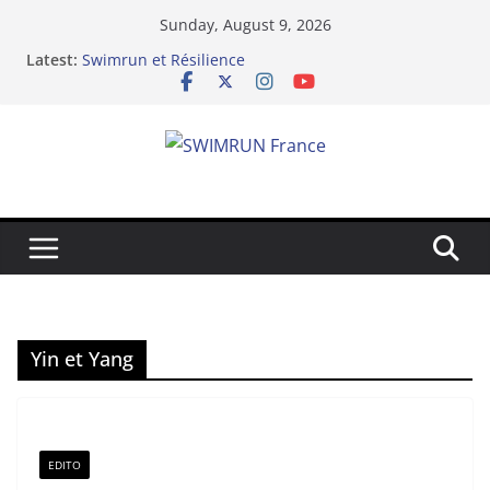
Skip
Sunday, August 9, 2026
to
Latest:
Swimrun et Résilience
content
Le Dix-neuvième Archipel
Lake Yard : Quand le swimrun réinvente ses codes
au bord du lac de Vaivre
Hydra 2025 de l’infidélité chez les binômes – la
richesse du swimrun
Swimrun Réunion 2025 : Prolongez la Saison
Sportive dans l’Océan Indien !
Yin et Yang
EDITO