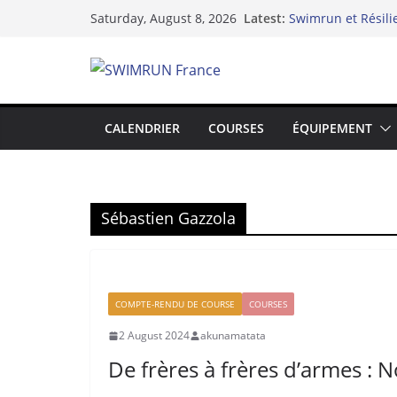
Skip
Latest:
Swimrun et Résili
Saturday, August 8, 2026
to
Le Dix-neuvième A
Lake Yard : Quand
content
du lac de Vaivre
Hydra 2025 de l’in
swimrun
Swimrun Réunion 2
CALENDRIER
COURSES
ÉQUIPEMENT
l’Océan Indien !
Sébastien Gazzola
COMPTE-RENDU DE COURSE
COURSES
2 August 2024
akunamatata
De frères à frères d’armes 