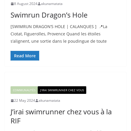
8 August 2024
akunamatata
Swimrun Dragon’s Hole
[SWIMRUN DRAGON’S HOLE | CALANQUES ] 📍La
Ciotat, Figuerolles, Provence Quand les étoiles
s’alignent, une sortie dans le poudingue de toute
Read More
COMMUNAUTÉS
J’IRAI SWIMRUNNER CHEZ VOUS
22 May 2024
akunamatata
J’irai swimrunner chez vous à la
RIF