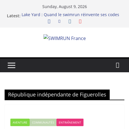
Skip
Sunday, August 9, 2026
to
Lake Yard : Quand le swimrun réinvente ses codes
Latest:
content
au bord du lac de Vaivre
Hydra 2025 de l’infidélité chez les binômes – la
richesse du swimrun
Swimrun Réunion 2025 : Prolongez la Saison
Sportive dans l’Océan Indien !
Swimrun et Résilience
Le Dix-neuvième Archipel
République indépendante de Figuerolles
AVENTURE
COMMUNAUTÉS
ENTRAÎNEMENT