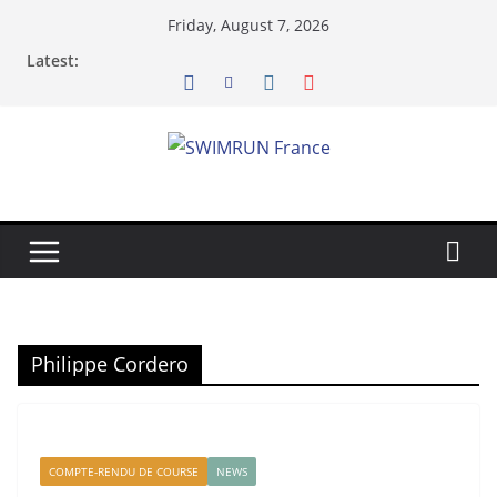
Skip
Friday, August 7, 2026
to
Latest:
content
Philippe Cordero
COMPTE-RENDU DE COURSE
NEWS