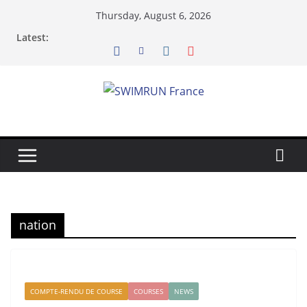
Skip
Thursday, August 6, 2026
to
Latest:
content
nation
COMPTE-RENDU DE COURSE
COURSES
NEWS