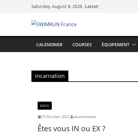
Skip
Latest:
Saturday, August 8, 2026
to
content
CALENDRIER
COURSES
ÉQUIPEMENT
incarnation
EDITO
25 October 2022
akunamatata
Êtes vous IN ou EX ?