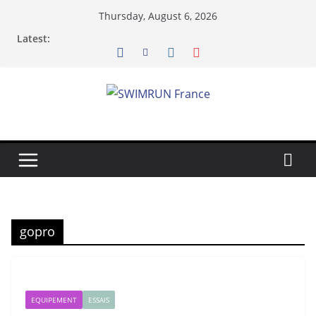
Skip
Thursday, August 6, 2026
to
Latest:
content
gopro
EQUIPEMENT
ESSAIS