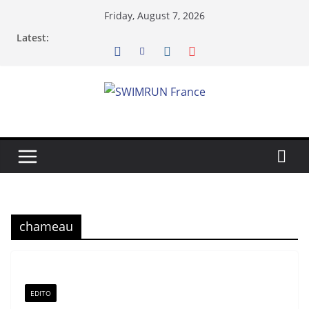
Skip
Friday, August 7, 2026
to
Latest:
content
chameau
EDITO