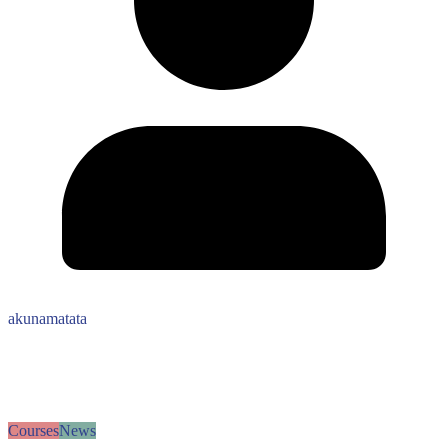
akunamatata
Courses
News