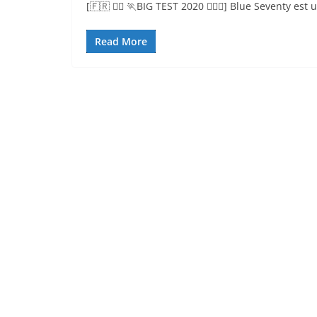
[🇫🇷 🏊‍♀️ 🏃BIG TEST 2020 🏊‍♀️🏃] Blue Seventy e
Read More