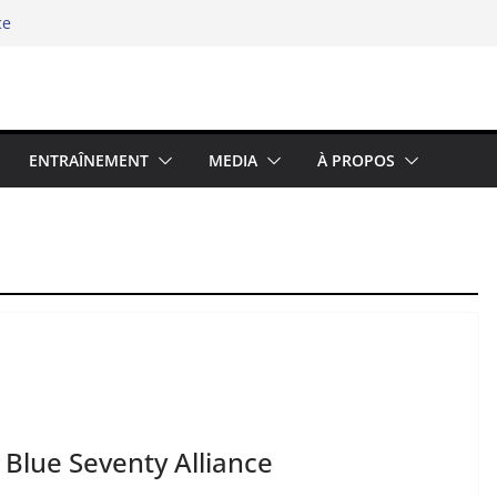
ce
hipel
e swimrun réinvente ses codes au bord
élité chez les binômes – la richesse du
5 : Prolongez la Saison Sportive dans
ENTRAÎNEMENT
MEDIA
À PROPOS
Blue Seventy Alliance