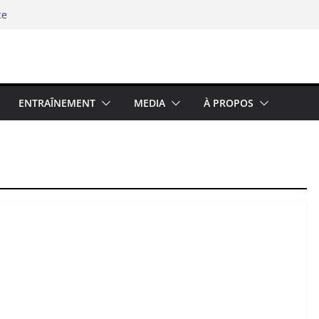
ce
hipel
e swimrun réinvente ses codes au bord
élité chez les binômes – la richesse du
5 : Prolongez la Saison Sportive dans
ENTRAÎNEMENT
MEDIA
À PROPOS