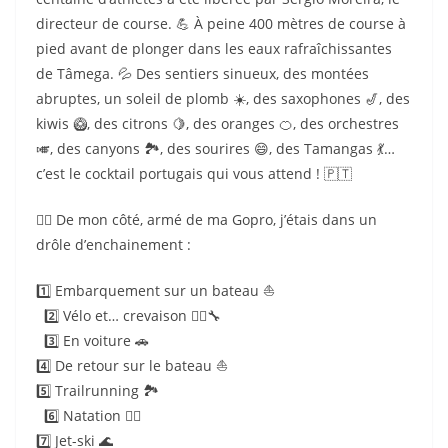
directeur de course. 💪 À peine 400 mètres de course à
pied avant de plonger dans les eaux rafraîchissantes
de Tâmega. 💦 Des sentiers sinueux, des montées
abruptes, un soleil de plomb ☀️, des saxophones 🎷, des
kiwis 🥝, des citrons 🍋, des oranges 🍊, des orchestres
🎺, des canyons 🏞️, des sourires 😄, des Tamangas 💃…
c’est le cocktail portugais qui vous attend ! 🇵🇹
🏃‍♀️ De mon côté, armé de ma Gopro, j’étais dans un
drôle d’enchainement :
1️⃣ Embarquement sur un bateau ⛵️
2️⃣ Vélo et… crevaison 🚴‍♂️🔧
3️⃣ En voiture 🚗
4️⃣ De retour sur le bateau ⛵️
5️⃣ Trailrunning 🏞️
6️⃣ Natation 🏊‍♀️
7️⃣ Jet-ski 🌊