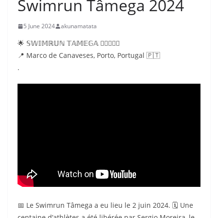
Swimrun Tâmega 2024
5 June 2024
akunamatata
🌟 𝕊𝕎𝕀𝕄ℝ𝕌ℕ 𝕋𝔸𝕄𝔼𝔾𝔸 🏊‍♀️🏃‍♂️🎉
📍 Marco de Canaveses, Porto, Portugal 🇵🇹
.
📅 Le Swimrun Tâmega a eu lieu le 2 juin 2024. 🗓️ Une
centaine d’athlètes a été libérée par Sergio Moreira, le