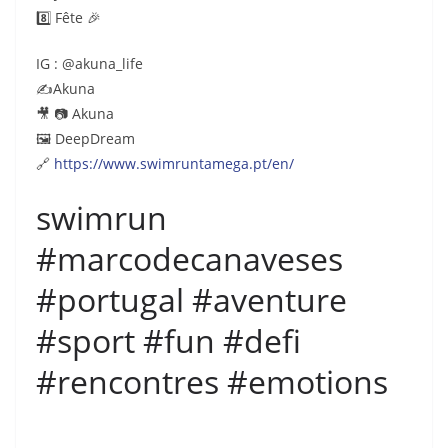
8️⃣ Fête 🎉
IG : @akuna_life
✍️Akuna
🎥 📷 Akuna
🖼 DeepDream
🔗
https://www.swimruntamega.pt/en/
swimrun
#marcodecanaveses
#portugal #aventure
#sport #fun #defi
#rencontres #emotions