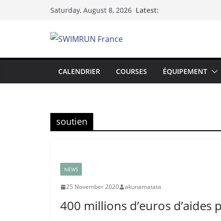
Skip
Latest:
Saturday, August 8, 2026
to
content
CALENDRIER
COURSES
ÉQUIPEMENT
soutien
NEWS
25 November 2020
akunamatata
400 millions d’euros d’aides 