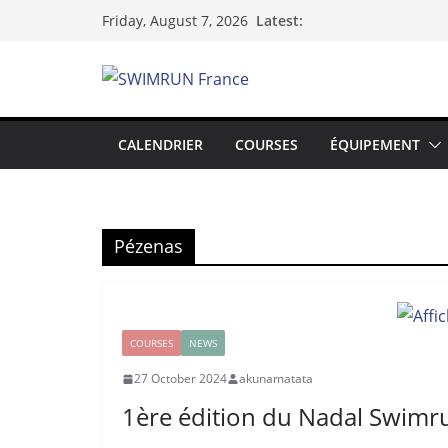
Skip
Latest:
Friday, August 7, 2026
to
content
CALENDRIER
COURSES
ÉQUIPEMENT
Pézenas
COURSES
NEWS
27 October 2024
akunamatata
1ère édition du Nadal Swimr