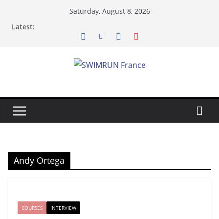
Skip
Saturday, August 8, 2026
to
Latest:
content
Andy Ortega
COURSES
INTERVIEW