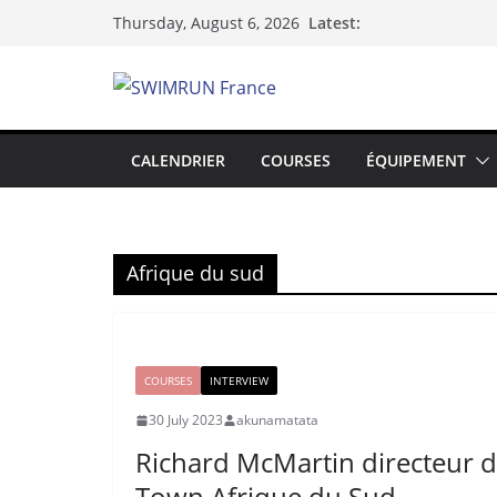
Skip
Latest:
Thursday, August 6, 2026
to
content
CALENDRIER
COURSES
ÉQUIPEMENT
Afrique du sud
COURSES
INTERVIEW
30 July 2023
akunamatata
Richard McMartin directeur
Town Afrique du Sud