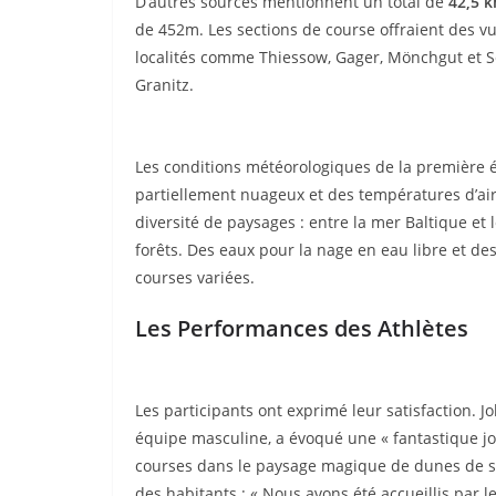
D’autres sources mentionnent un total de
42,5 
de 452m. Les sections de course offraient des vu
localités comme Thiessow, Gager, Mönchgut et Sell
Granitz.
Les conditions météorologiques de la première édi
partiellement nuageux et des températures d’air 
diversité de paysages : entre la mer Baltique et 
forêts. Des eaux pour la nage en eau libre et des
courses variées.
Les Performances des Athlètes
Les participants ont exprimé leur satisfaction.
équipe masculine, a évoqué une « fantastique jo
courses dans le paysage magique de dunes de sab
des habitants : « Nous avons été accueillis par 