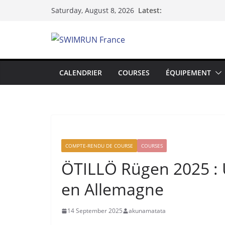
Skip
Latest:
Saturday, August 8, 2026
to
content
CALENDRIER
COURSES
ÉQUIPEMENT
COMPTE-RENDU DE COURSE
COURSES
ÖTILLÖ Rügen 2025 : 
en Allemagne
14 September 2025
akunamatata