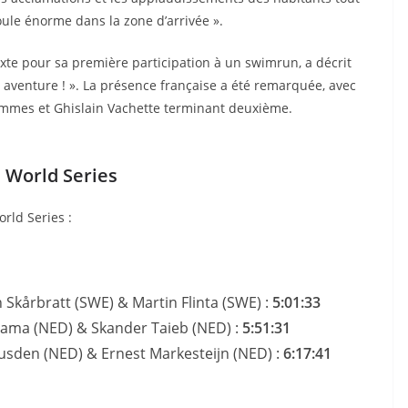
oule énorme dans la zone d’arrivée ».
xte pour sa première participation à un swimrun, a décrit
aventure ! ». La présence française a été remarquée, avec
ommes et Ghislain Vachette terminant deuxième.
 World Series
rld Series :
 Skårbratt (SWE) & Martin Flinta (SWE) :
5:01:33
ama (NED) & Skander Taieb (NED) :
5:51:31
usden (NED) & Ernest Markesteijn (NED) :
6:17:41