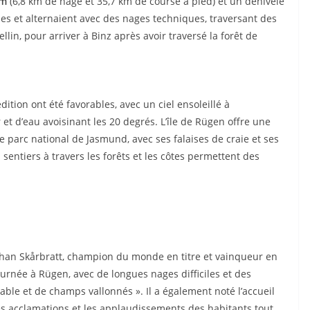
km
(6,8 km de nage et 35,7 km de course à pied) et un dénivelé
es et alternaient avec des nages techniques, traversant des
in, pour arriver à Binz après avoir traversé la forêt de
tion ont été favorables, avec un ciel ensoleillé à
et d’eau avoisinant les 20 degrés. L’île de Rügen offre une
le parc national de Jasmund, avec ses falaises de craie et ses
 sentiers à travers les forêts et les côtes permettent des
 Johan Skårbratt, champion du monde en titre et vainqueur en
urnée à Rügen, avec de longues nages difficiles et des
le et de champs vallonnés ». Il a également noté l’accueil
les acclamations et les applaudissements des habitants tout